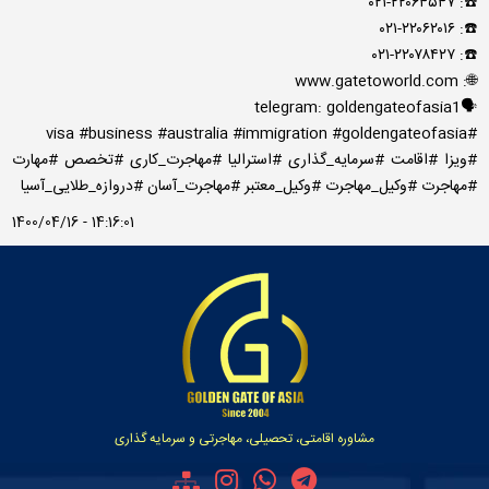
☎️: ۰۲۱-۲۲۰۶۴۵۴۷
☎️: ۰۲۱-۲۲۰۶۲۰۱۶
☎️: ۰۲۱-۲۲۰۷۸۴۲۷
🌐: www.gatetoworld.com
🗣telegram: goldengateofasia1
#visa #business #australia #immigration #goldengateofasia
#ویزا #اقامت #سرمایه_گذاری #استرالیا #مهاجرت_کاری #تخصص #مهارت
#مهاجرت #وکیل_مهاجرت #وکیل_معتبر #مهاجرت_آسان #دروازه_طلایی_آسیا
1400/04/16 - 14:16:01
مشاوره اقامتی، تحصیلی، مهاجرتی و سرمایه گذاری