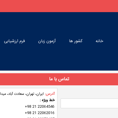
خانه
کشور ها
آزمون زبان
فرم ارزشیابی
تماس با ما
آدرس:
ایران، تهران، سعادت آباد، میدان کاج،
: خط ویژه
+98 21 22064546
+98 21 22062016