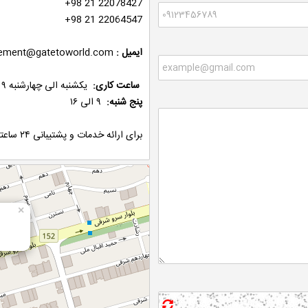
+98 21 22078427
+98 21 22064547
: ایمیل
ment@gatetoworld.com
یکشنبه الی چهارشنبه ۹ الی ۱۶
ساعت کاری:
پنج شنبه:
۹ الی ۱۶
برای ارائه خدمات و پشتیبانی ۲۴ ساعته با شماره
×