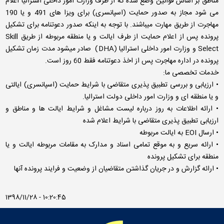
مناطق بر اساس قوانین وضع شده که از طرف وزارت امور داخلی استرالیا اعلام
می شود مجاز به صدور حمایت (اسپانسری) برای ویزا های 491 و یا 190
مهاجرت از طریق مهارت میباشند. با توجه به اینکه صدور دعوتنامه برای تشکیل
پرونده پس از اعلام حمایت از طرف ایالت و یا منطقه مربوطه از طریق Skill
Select و وزارت امور داخلی استرالیا (DHA) صادر میشود مدت زمان تشکیل
پرونده در اداره مهاجرت پس از اخذ دعوتنامه فقط 60 روز است.
خدمات تخصصی ما:
• ارزیابی و بررسی تطبیق پذیری متقاضی با شرایط حمایت (اسپانسری) ایالتی
و یا منطقه ای و وزارت امور داخلی دولت استرالیا.
• ارائه اطلاعات به روز درباره لیست مشاغل و شرایط ایالت ها و مناطق و
ارزیابی تطبیق پذیری متقاضی با شرایط اعلام شده
• ارسال EOI به ایالت مربوطه
• ارائه سریع و به موقع تمامی اسناد و مدارک به مقامات مربوطه ایالت و یا
منطقه برای تشکیل پرونده
• ارائه گزارش و در جریان گذاشتن متقاضیان از وضعیت و فرایند پرونده آنها
1398/11/28 - 10:20:45