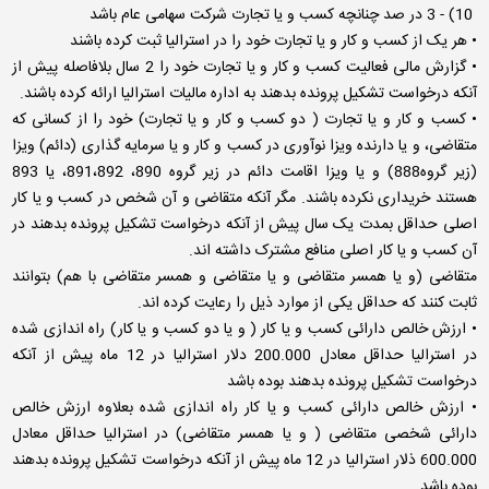
10) - 3 در صد چنانچه کسب و یا تجارت شرکت سهامی عام باشد
• هر یک از کسب و کار و یا تجارت خود را در استرالیا ثبت کرده باشند
• گزارش مالی فعالیت کسب و کار و یا تجارت خود را 2 سال بلافاصله پیش از
آنکه درخواست تشکیل پرونده بدهند به اداره مالیات استرالیا ارائه کرده باشند.
• کسب و کار و یا تجارت ( دو کسب و کار و یا تجارت) خود را از کسانی که
متقاضی، و یا دارنده ویزا نوآوری در کسب و کار و یا سرمایه گذاری (دائم) ویزا
(زیر گروه888) و یا ویزا اقامت دائم در زیر گروه 890، 891،892، یا 893
هستند خریداری نکرده باشند. مگر آنکه متقاضی و آن شخص در کسب و یا کار
اصلی حداقل بمدت یک سال پیش از آنکه درخواست تشکیل پرونده بدهند در
آن کسب و یا کار اصلی منافع مشترک داشته اند.
متقاضی (و یا همسر متقاضی و یا متقاضی و همسر متقاضی با هم) بتوانند
ثابت کنند که حداقل یکی از موارد ذیل را رعایت کرده اند.
• ارزش خالص دارائی کسب و یا کار ( و یا دو کسب و یا کار) راه اندازی شده
در استرالیا حداقل معادل 200.000 دلار استرالیا در 12 ماه پیش از آنکه
درخواست تشکیل پرونده بدهند بوده باشد
• ارزش خالص دارائی کسب و یا کار راه اندازی شده بعلاوه ارزش خالص
دارائی شخصی متقاضی ( و یا همسر متقاضی) در استرالیا حداقل معادل
600.000 ذلار استرالیا در 12 ماه پیش از آنکه درخواست تشکیل پرونده بدهند
بوده باشد