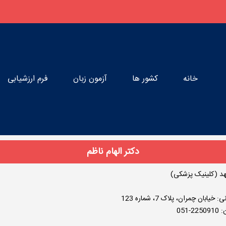
خانه
کشور ها
آزمون زبان
فرم ارزشیابی
دکتر الهام ناظم
د (کلینیک پزشکی)
 خیابان چمران، پلاک 7، شماره 123
22-051