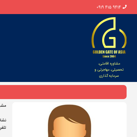
0919 415 9414
مشاوره اقامتی،
تحصیلی، مهاجرتی و
سرمایه گذاری
مشه
نشانی:
تلفن: 50910